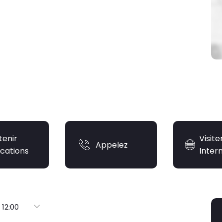
tenir
Visite
Appelez
ications
Inter
 12:00