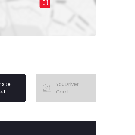
r site
YouDriver
net
Card