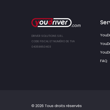
Ser
YouDr
DRIVER SOLUTIONS S.R.L.
CODE FISCAL ET NUMÉRO DE TVA
YouDr
04359850403
YouDr
FAQ
© 2026 Tous droits réservés