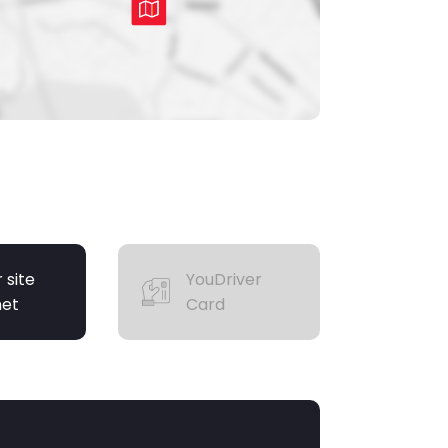
r site
YouDriver
net
Card