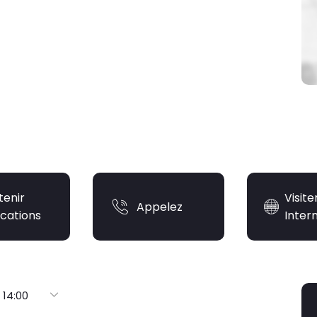
tenir
Visite
Appelez
ications
Inter
 14:00