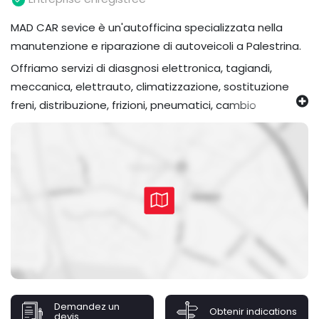
MAD CAR sevice è un'autofficina specializzata nella
manutenzione e riparazione di autoveicoli a Palestrina.
Offriamo servizi di diasgnosi elettronica, tagiandi,
meccanica, elettrauto, climatizzazione, sostituzione
freni, distribuzione, frizioni, pneumatici, cambio
automatici, assetto e manutenzione ordinaria e
straordinaria.
Grazie ad attrezzature moderne e al personale
quallificao, eseguiamo interventi con precisione,
trasparenza e massima attenzione alla sicurezza e
allìaffidabilità del veicolo.
Assistiamo auto, SUV, veicoli commerciali, offeendo un
servizio professionale, puntuale e orientato alla
soddisfazione del cliente.
Professionalità, esperienza e passione al sevrizio della
Demandez un
Obtenir indications
devis