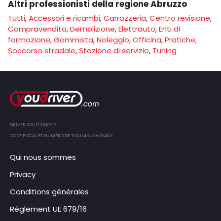
Altri professionisti della regione Abruzzo
Tutti
,
Accessori e ricambi
,
Carrozzeria
,
Centro revisione
,
Compravendita
,
Demolizione
,
Elettrauto
,
Enti di
formazione
,
Gommista
,
Noleggio
,
Officina
,
Pratiche
,
Soccorso stradale
,
Stazione di servizio
,
Tuning
DRIVER SOLUTIONS S.R.L.
CODE FISCAL ET NUMÉRO DE TVA 04359850403
Qui nous sommes
Privacy
Conditions générales
Règlement UE 679/16