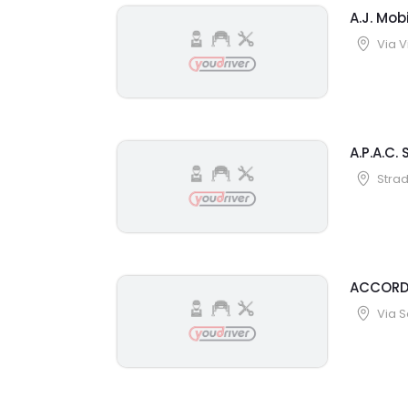
A.J. Mobil
Via V
A.P.A.C. S
Stra
ACCORDI
Via S