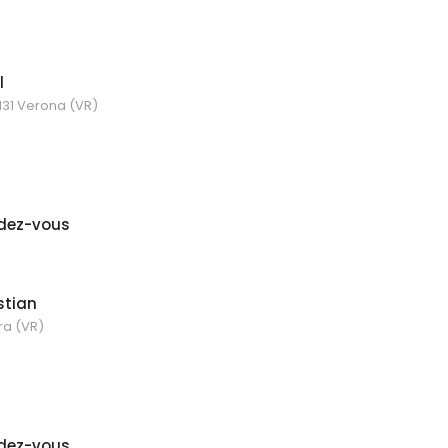
l
7131 Verona (VR)
dez-vous
stian
ra (VR)
dez-vous