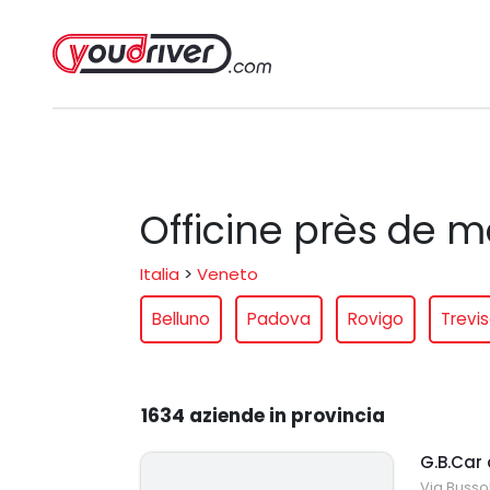
Officine près de m
Italia
>
Veneto
Belluno
Padova
Rovigo
Trevi
1634 aziende in provincia
G.B.Car
Via Buss