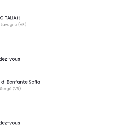
ITALIA.it
0 Lavagno (VR)
dez-vous
di Bonfante Sofia
0 Sorgà (VR)
dez-vous