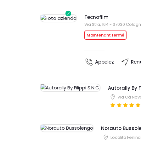
Tecnofilm
Via Strà, 164 - 37030 Cologno
Maintenant fermé
Appelez
Ren
Autorally By Fi
Via Cà Nova
Norauto Bussol
Località Ferlin