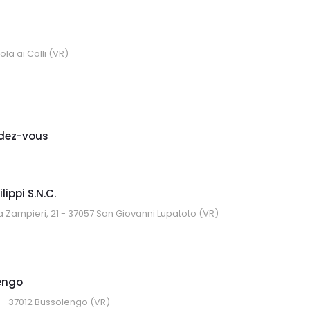
la ai Colli (VR)
dez-vous
lippi S.N.C.
 Zampieri, 21 - 37057 San Giovanni Lupatoto (VR)
engo
a - 37012 Bussolengo (VR)