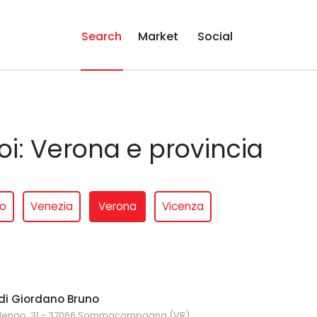
Search
Market
Social
oi: Verona e provincia
so
Venezia
Verona
Vicenza
 di Giordano Bruno
olengo, 31 - 37066 Sommacampagna (VR)