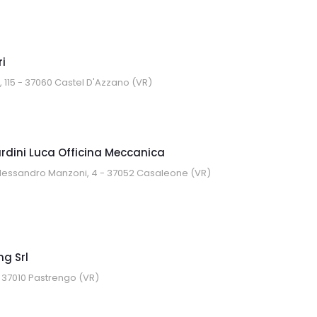
ri
 115 - 37060 Castel D'Azzano (VR)
ardini Luca Officina Meccanica
Alessandro Manzoni, 4 - 37052 Casaleone (VR)
g Srl
- 37010 Pastrengo (VR)