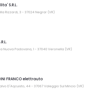
ita' S.R.L.
illa Rizzardi, 3 - 37024 Negrar (VR)
.R.L.
da Nuova Padovana, 1 - 37040 Veronella (VR)
NI FRANCO elettrauto
alvo D'Aqcuisto, 44 - 37067 Valeggio Sul Mincio (VR)