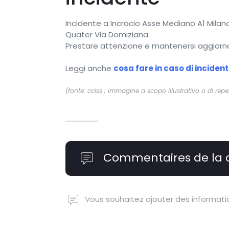
Incidente a Incrocio Asse Mediano A1 Milano-
Quater Via Domiziana.
Prestare attenzione e mantenersi aggiornati 
Leggi anche
cosa fare in caso di inciden
(fonte: cciss ; immagine a scopo illustrativo o di repe
Commentaires de la
Vous souhaitez ajouter des informatio