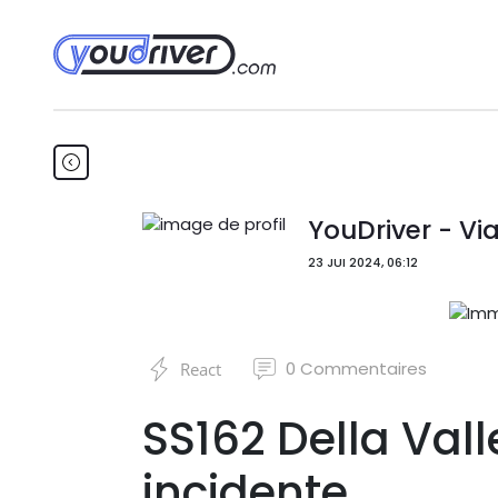
YouDriver - Via
23 JUI 2024, 06:12
0
Commentaires
React
SS162 Della Val
incidente