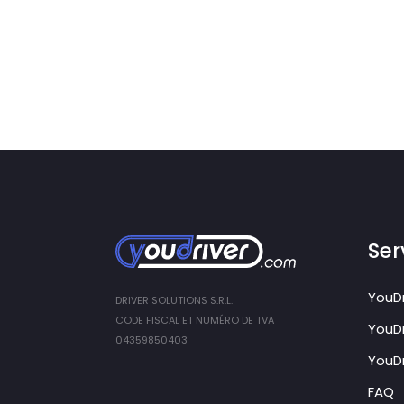
Ser
YouDr
DRIVER SOLUTIONS S.R.L.
CODE FISCAL ET NUMÉRO DE TVA
YouDr
04359850403
YouDr
FAQ