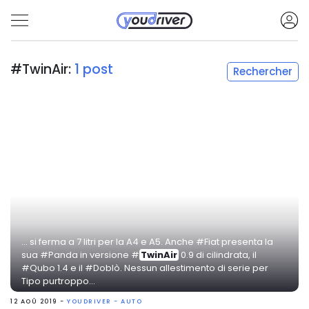
#TwinAir:
1 post
Rechercher
... si ferma a 7 litri per la A4 e A5. Anche #Fiat presenta la
sua #Panda in versione #
TwinAir
0.9 di cilindrata, il
#Qubo 1.4 e il #Doblò. Nessun allestimento di serie per
Tipo purtroppo...
12 AOÛ 2019 -
YOUDRIVER - AUTO