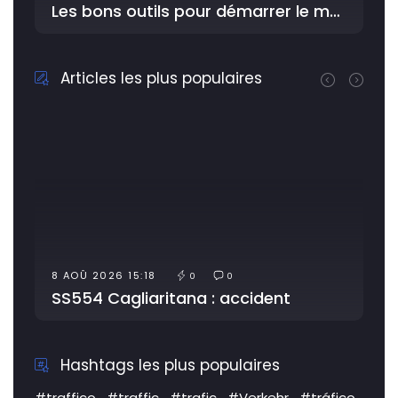
Les bons outils pour démarrer le meilleur avec YouDriver dans l'Atelier
Articles les plus populaires
8 AOÛ 2026 15:18
0
0
SS554 Cagliaritana : accident
Hashtags les plus populaires
#traffico
#traffic
#trafic
#Verkehr
#tráfico