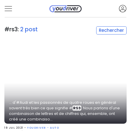
#rs3:
2 post
Rechercher
... d'#Audi et les passionnés de quatre roues en général
savent très bien ce que signifie #
RS3
. Nous parlons d'une
combinaison de lettres et de chiffres qui, ensemble, ont
créé une combinaiso...
19 JUL 2021 -
YOUDRIVER - AUTO