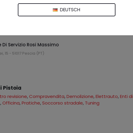
tazione Di Servizio
rovinciale Lucchese, 128 - 51010 Uzzano (PT)
DEUTSCH
 Di Servizio Rosi Massimo
ei, 15 - 51017 Pescia (PT)
i Pistoia
ro revisione
,
Compravendita
,
Demolizione
,
Elettrauto
,
Enti di
o
,
Officina
,
Pratiche
,
Soccorso stradale
,
Tuning