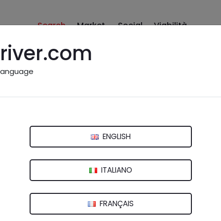
Search
Market
Social
Viabilità
river.com
language
o vicino a me: Pistoia e pro
ENGLISH
rno
Lucca
Massa e Carrara
Pisa
Pistoia
P
ITALIANO
azione di servizio"
FRANÇAIS