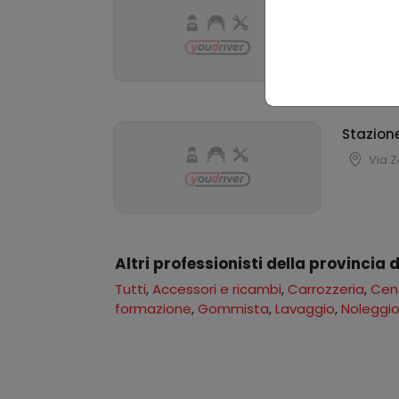
Aquila S
Via P
Stazione
Via Z
Altri professionisti della provincia d
Tutti
,
Accessori e ricambi
,
Carrozzeria
,
Cent
formazione
,
Gommista
,
Lavaggio
,
Noleggi