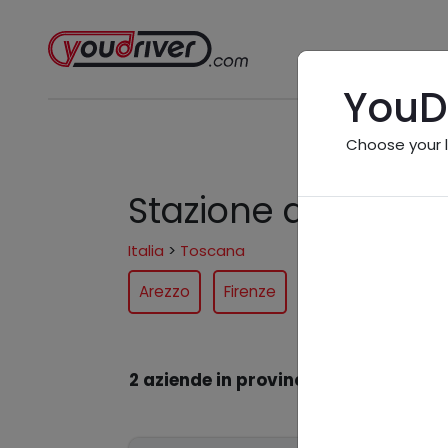
YouD
Choose your 
Stazione di servizi
Italia
>
Toscana
Arezzo
Firenze
Grosseto
Livo
2 aziende in provincia
nel settore "St