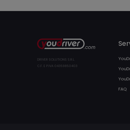
Serv
YouDr
DRIVER SOLUTIONS S.R.L.
C.F. E P.IVA 04359850403
YouDr
YouDr
FAQ