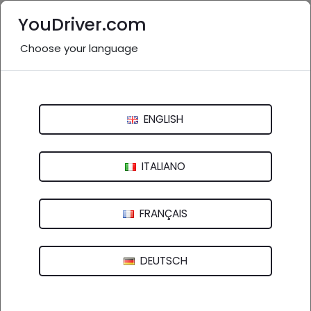
YouDriver.com
Choose your language
Scrivi un post
YouDriver - auto
ENGLISH
2 NOV 2021, 12:09 -
G.GRADARA
ITALIANO
0
Commenti
React
23
FRANÇAIS
Stellantis annuncia il nuovo Fiat
professional Scudo e il nuovo Fiat Ulysse
DEUTSCH
Tempo di nuovi arrivi all'interno del mondo dei veicoli
commerciali per quel che riguarda Fiat ed è anche il