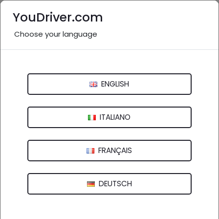
YouDriver.com
Choose your language
Guarda la mappa
YouDriver - Viabilità
ENGLISH
22 GIU 2024, 16:37
ITALIANO
0
Commenti
React
FRANÇAIS
A11 Firenze-Pisa Nord: coda causa
incidente nei pressi di Montecatini Terme
DEUTSCH
Coda di 3 km tra Chiesina Uzzanese e Montecatini
Terme per incidente.
Si consiglia di prestare la massima attenzione e di