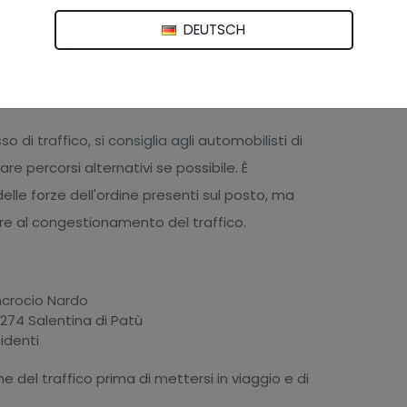
DEUTSCH
nificativi sulla
SS101 Salentina di Gallipoli
.
 verso l'incrocio con Gallipoli e la SS274 Salentina
o di traffico, si consiglia agli automobilisti di
e percorsi alternativi se possibile. È
elle forze dell'ordine presenti sul posto, ma
e al congestionamento del traffico.
Incrocio Nardo
S274 Salentina di Patù
cidenti
e del traffico prima di mettersi in viaggio e di