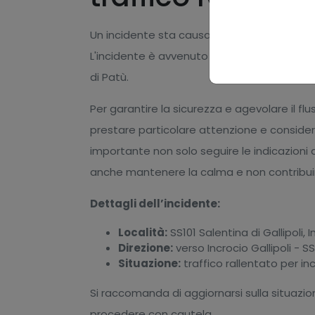
Un incidente sta causando rallentamenti sig
L'incidente è avvenuto all'incrocio di Nardo,
di Patù.
Per garantire la sicurezza e agevolare il fluss
prestare particolare attenzione e considerar
importante non solo seguire le indicazioni d
anche mantenere la calma e non contribuir
Dettagli dell’incidente:
Località:
SS101 Salentina di Gallipoli, 
Direzione:
verso Incrocio Gallipoli - S
Situazione:
traffico rallentato per in
Si raccomanda di aggiornarsi sulla situazion
procedere con cautela.