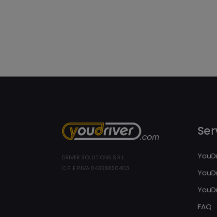
Serv
YouDr
DRIVER SOLUTIONS S.R.L.
C.F. E P.IVA 04359850403
YouDr
YouDr
FAQ