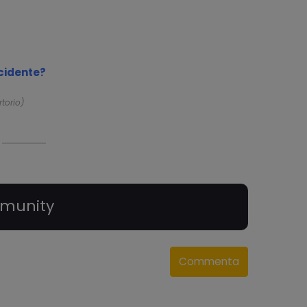
ncidente?
rtorio)
munity
Commenta