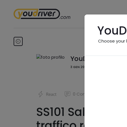
YouD
Choose your 
YouDriver - Viabil
3 GEN 2025, 20:11
0
Commenti
React
SS101 Salentina D
traffico rallenta