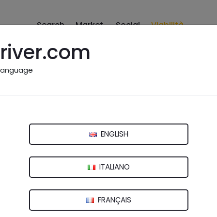
Search
Market
Social
Viabilità
river.com
language
ità
ENGLISH
ITALIANO
i Gallipoli:
FRANÇAIS
to