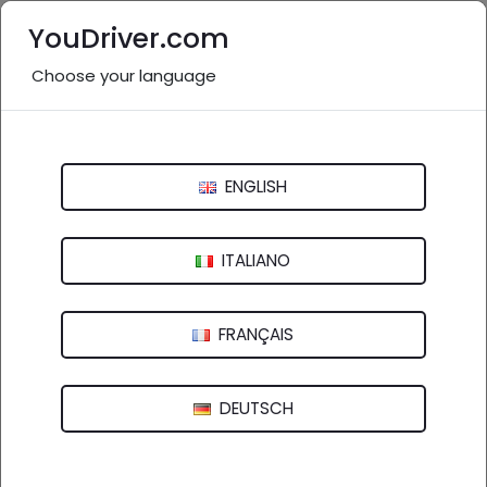
YouDriver.com
Choose your language
Guarda la mappa
YouDriver - Viabilità
ENGLISH
4 FEB 2025, 16:08
ITALIANO
0
Commenti
React
FRANÇAIS
SS107 Silana Crotonese: lavori di
manutenzione
DEUTSCH
Si informano gli automobilisti che sulla
SS107 Silana
Crotonese
sono attualmente in corso lavori di