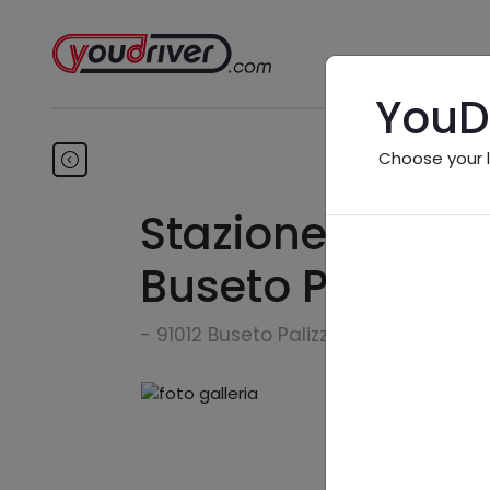
YouD
Choose your 
Stazione di Serv
Buseto Palizzol
- 91012 Buseto Palizzolo (TP)