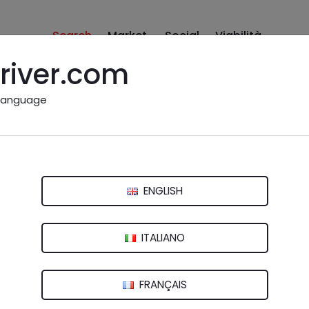
Search
Market
Social
Viabilità
river.com
language
izio ESSO
o
ENGLISH
ITALIANO
FRANÇAIS