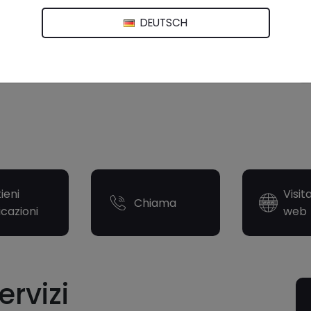
DEUTSCH
ieni
Visit
Chiama
icazioni
web
ervizi