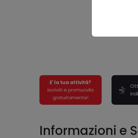
E' la tua attività?
Ott
Iscriviti e promuovila
ind
gratuitamente!
Informazioni e S