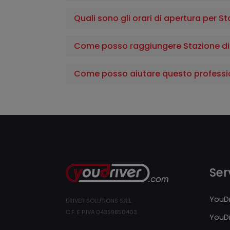
Quali sono gli orari di apertura per S
Come posso raggiungere Stazione di 
Come posso aiutare questo professi
Serv
YouDr
DRIVER SOLUTIONS S.R.L.
C.F. E P.IVA 04359850403
YouDr