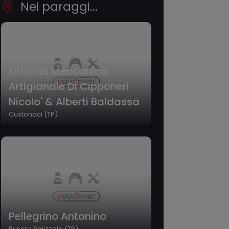
Nei paraggi...
Officina Meccanica
Artigianale Di Cipponeri
Nicolo' & Alberti Baldassa
Custonaci (TP)
Pellegrino Antonino
Buseto Palizzolo (TP)