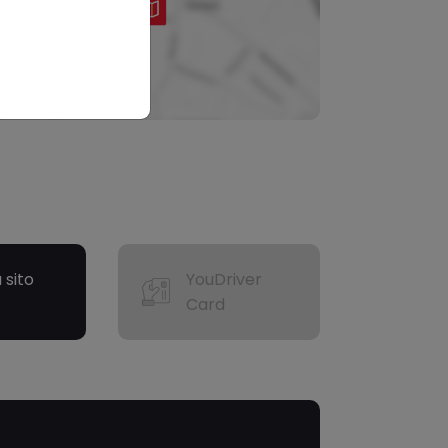
a sito
YouDriver
Card