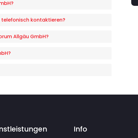
GmbH?
telefonisch kontaktieren?
oforum Allgäu GmbH?
GmbH?
nstleistungen
Info