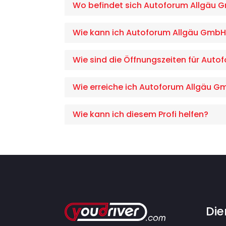
Wo befindet sich Autoforum Allgäu 
Wie kann ich Autoforum Allgäu GmbH 
Wie sind die Öffnungszeiten für Aut
Wie erreiche ich Autoforum Allgäu 
Wie kann ich diesem Profi helfen?
Die