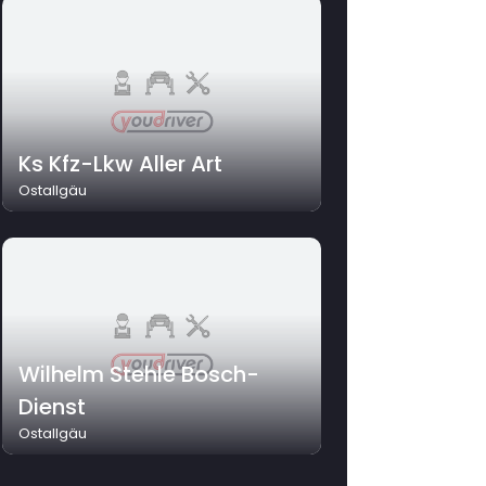
Ks Kfz-Lkw Aller Art
Ostallgäu
Wilhelm Stehle Bosch-
Dienst
Ostallgäu