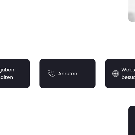
gaben
Webs
Anrufen
halten
besu