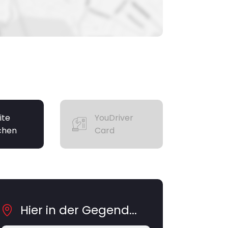
ite
YouDriver
chen
Card
Hier in der Gegend...