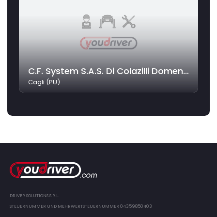
C.F. System S.A.S. Di Colazilli Domenico & C.
Cagli (PU)
DRIVER SOLUTIONS S.R.L.
STEUERNUMMER UND MEHRWERTSTEUERNUMMER 04359850403