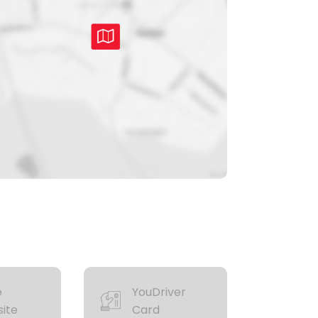
e
YouDriver
ite
Card