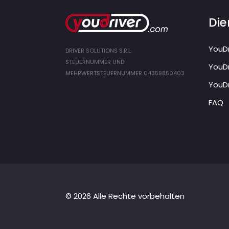
Die
YouDr
DRIVER SOLUTIONS S.R.L.
STEUERNUMMER UND
YouDr
MEHRWERTSTEUERNUMMER 04359850403
YouDr
FAQ
© 2026 Alle Rechte vorbehalten