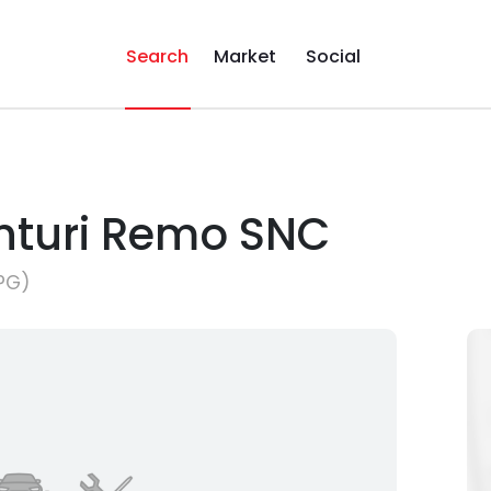
Search
Market
Social
nturi Remo SNC
(PG)