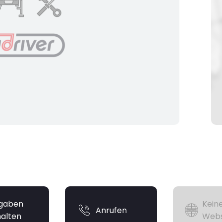
gaben
Kein
Anrufen
halten
Webs