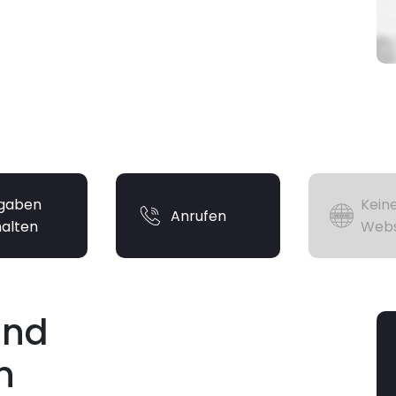
gaben
Kein
Anrufen
halten
Webs
und
n