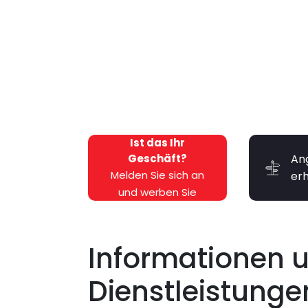
Ist das Ihr
Geschäft?
An
Melden Sie sich an
er
und werben Sie
kostenlos dafür!
Informationen 
Dienstleistunge