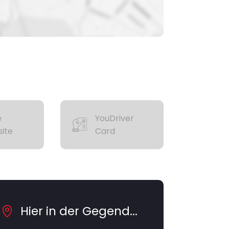
e
YouDriver
ite
Card
Hier in der Gegend...