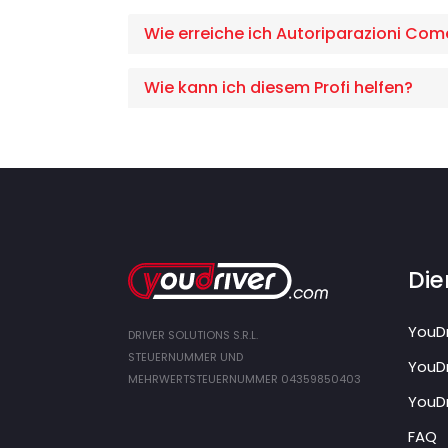
Wie erreiche ich Autoriparazioni Com
Wie kann ich diesem Profi helfen?
Die
YouDr
DRIVER SOLUTIONS S.R.L.
STEUERNUMMER UND
YouDr
MEHRWERTSTEUERNUMMER 04359850403
YouDr
FAQ