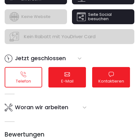
Via Feudo, 190 - Riccia (CB) 86016
327 4538671 Simone - 339 5269056 Giuseppe -
Seite Social
Keine Website
FG_autoriparaziono@outlook.it
besuchen
Seguiteci sui social!
Kein Rabatt mit YouDriver Card
Jetzt geschlossen
Telefon
E-Mail
Kontaktieren
Woran wir arbeiten
Bewertungen