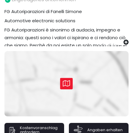
FG Autoriparazioni di Fanelli Simone
Automotive electronic solutions
FG Autoriparazioni è sinonimo di audacia, impegno e
armonia: questi sono i valori ci ispirano e ci rendono ciò
che siamo. Perchè da noi esiste un solo modo di fare le
cose: farle bene!
- Elettronica auto - Meccanica leggera - Tagliandi
auto - Rimappatura centraline - Riprogrammazione
centraline - Aria condizionata - Impianti GPL e
Metano - Sostituzione serbatoi Gpl e Metano -
Collaudi in sede - Estrazione candelette senza
smontaggio della testata - Installazione Block
Shaft - Installazione kit led specifici per ogni vettura -
Installazione stereo 2 din specifici per ogni vettura -
Noleggio auto di cortesia.
Kostenvoranschlag
Angaben erhalten
anfordern