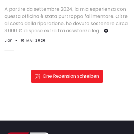
A partire da settembre 2024, la mia esperienza con
questa officina è stata purtroppo fallimentare. Oltre
al costo della riparazione, ho dovuto sostenere circa
3.000 € di spese extra tra assistenza leg
...
Jian
-
10 MAI 2026
Eine Rezension schreiben