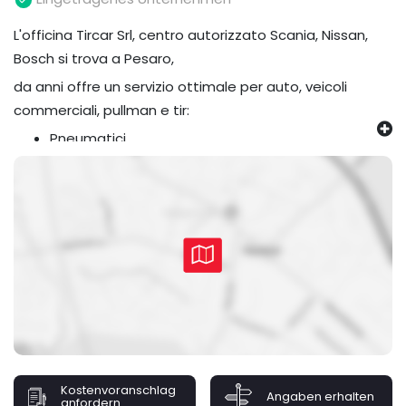
L'officina Tircar Srl, centro autorizzato Scania, Nissan,
Bosch si trova a Pesaro,
da anni offre un servizio ottimale per auto, veicoli
commerciali, pullman e tir:
Pneumatici
Impianti GPL
Impianti METANO
Elettrauto
Tachigrafi
Allineamenti e assetto ruote
Roberto, il titolare ed i propri collaboratori saranno lieti
di accogliervi nella loro Officina.
Kostenvoranschlag
Angaben erhalten
anfordern