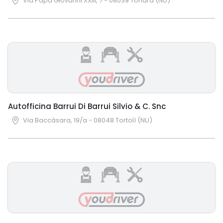
Via Papa Giovanni XXIII, 7 - 08039 Tonara (NU)
Autofficina Barrui Di Barrui Silvio & C. Snc
Via Baccàsara, 19/a - 08048 Tortolì (NU)