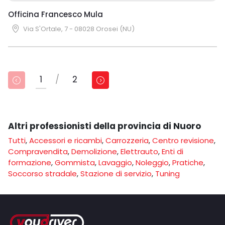
Officina Francesco Mula
Via S'Ortale, 7 - 08028 Orosei (NU)
1
/
2
Altri professionisti della provincia di Nuoro
Tutti
,
Accessori e ricambi
,
Carrozzeria
,
Centro revisione
,
Compravendita
,
Demolizione
,
Elettrauto
,
Enti di
formazione
,
Gommista
,
Lavaggio
,
Noleggio
,
Pratiche
,
Soccorso stradale
,
Stazione di servizio
,
Tuning