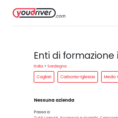
Enti di formazione
Italia
>
Sardegna
Cagliari
Carbonia-Iglesias
Medio
Nessuna azienda
Passa a:
Tutti i servizi
,
Accessori e ricambi
,
Carrozze