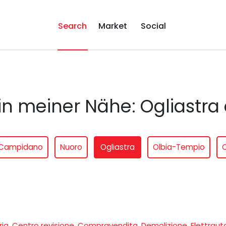
Search
Market
Social
 in meiner Nähe: Ogliastra
 Campidano
Nuoro
Ogliastra
Olbia-Tempio
O
ria
,
Centro revisione
,
Compravendita
,
Demolizione
,
Elettraut