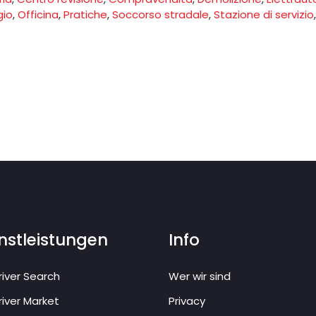
gio
,
Officina
,
Pratiche
,
Soccorso stradale
,
Stazione di servizio
,
nstleistungen
Info
iver Search
Wer wir sind
iver Market
Privacy