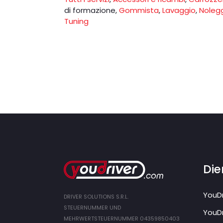
di formazione
,
Gommista
,
Lavaggio
,
Noleg
Tuning
Die
YouDr
DRIVER SOLUTIONS S.R.L.
STEUERNUMMER UND
YouDr
MEHRWERTSTEUERNUMMER 04359850403