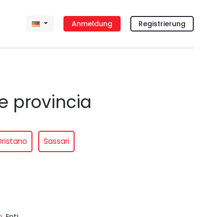
Anmeldung
Registrierung
 e provincia
ristano
Sassari
o
,
Enti