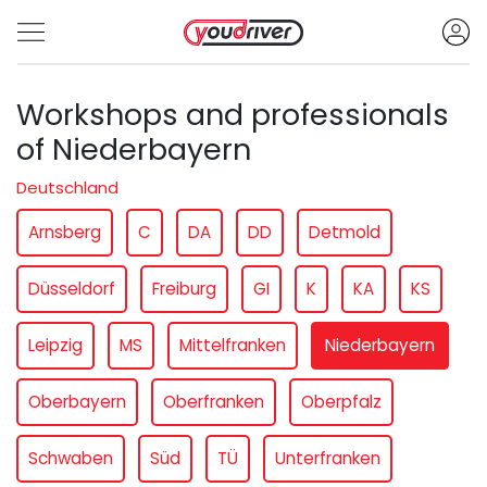
Workshops and professionals
of Niederbayern
Deutschland
Arnsberg
C
DA
DD
Detmold
Düsseldorf
Freiburg
GI
K
KA
KS
Leipzig
MS
Mittelfranken
Niederbayern
Oberbayern
Oberfranken
Oberpfalz
Schwaben
Süd
TÜ
Unterfranken