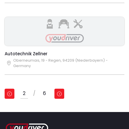
Autotechnik Zellner
Oberneumais, 19 - Regen, 94209 (Niederbayern) -
Germany
2
/
6