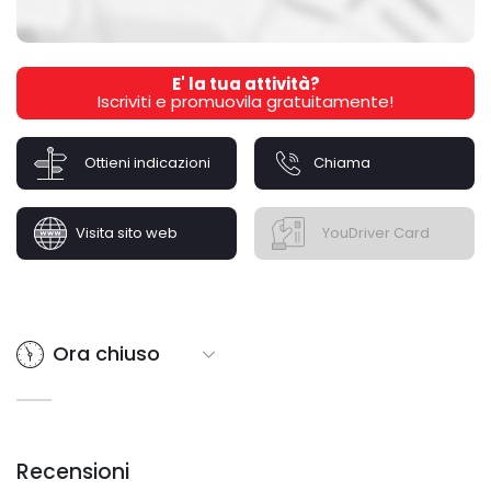
E' la tua attività?
Iscriviti e promuovila gratuitamente!
Ottieni indicazioni
Chiama
Visita sito web
YouDriver Card
Ora chiuso
Recensioni