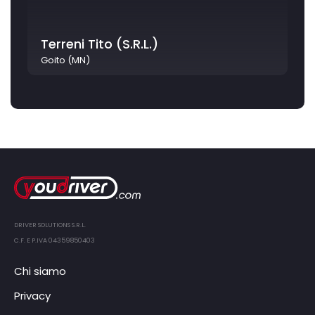
Terreni Tito (S.R.L.)
Goito (MN)
DRIVER SOLUTIONS S.R.L.
C.F. E P.IVA 04359850403
Chi siamo
Privacy