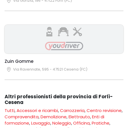
Via Gorizia, 196 - 47122 Forlì (FC)
Zuin Gomme
Via Ravennate, 595 - 47521 Cesena (FC)
Altri professionisti della provincia di Forlì-
Cesena
Tutti
,
Accessori e ricambi
,
Carrozzeria
,
Centro revisione
,
Compravendita
,
Demolizione
,
Elettrauto
,
Enti di
formazione
,
Lavaggio
,
Noleggio
,
Officina
,
Pratiche
,