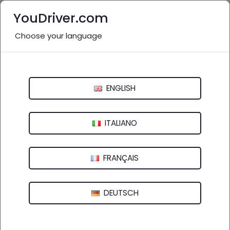
YouDriver.com
Choose your language
Gommista vicino a me: Rimini
e provincia
ENGLISH
Italia
>
Emilia-Romagna
Bologna
Ferrara
Forlì-Cesena
Modena
ITALIANO
Parma
Piacenza
Ravenna
Reggio Emilia
FRANÇAIS
Rimini
DEUTSCH
22 aziende in provincia
nel settore "Gommista"
(
)
vedi altro