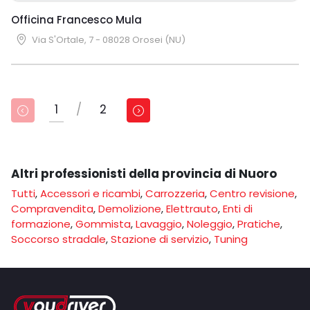
Officina Francesco Mula
Via S'Ortale, 7 - 08028 Orosei (NU)
1
/
2
Altri professionisti della provincia di Nuoro
Tutti
,
Accessori e ricambi
,
Carrozzeria
,
Centro revisione
,
Compravendita
,
Demolizione
,
Elettrauto
,
Enti di
formazione
,
Gommista
,
Lavaggio
,
Noleggio
,
Pratiche
,
Soccorso stradale
,
Stazione di servizio
,
Tuning