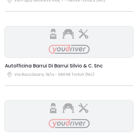
Via Papa Giovanni XXIII, 7 - 08039 Tonara (NU)
Autofficina Barrui Di Barrui Silvio & C. Snc
Via Baccàsara, 19/a - 08048 Tortolì (NU)