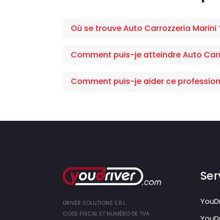
Où se trouve Auto Carrozzeria Marini 
Comment puis-je atteindre Auto Carr
Comment puis-je aider ce profession
Ser
YouDr
DRIVER SOLUTIONS S.R.L.
CODE FISCAL ET NUMÉRO DE TVA
YouDr