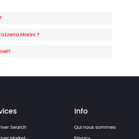
?
ozzeria Marini ?
nel?
vices
Info
iver Search
Qui nous sommes
iver Market
Privacy