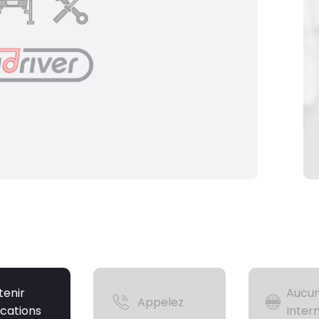
tenir
Aucun
Appelez
ications
Inter