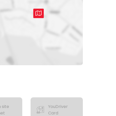
 site
YouDriver
net
Card