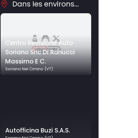
Dans les environs...
Centro Revisione Auto
Soriano Snc Di Ranucci
Massimo E C.
Soriano Nel Cimino (VT)
Autofficina Buzi S.A.S.
Soriano Nel Cimino (VT)