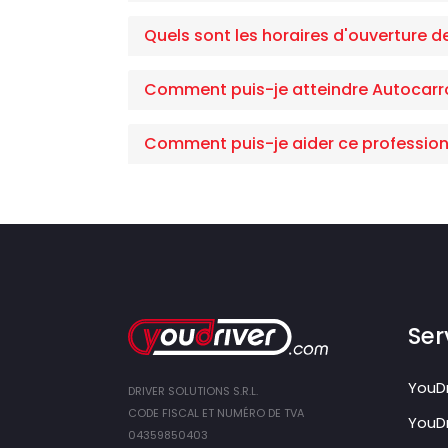
Quels sont les horaires d'ouverture de
Comment puis-je atteindre Autocarroz
Comment puis-je aider ce profession
Ser
YouDr
DRIVER SOLUTIONS S.R.L.
CODE FISCAL ET NUMÉRO DE TVA
YouDr
04359850403