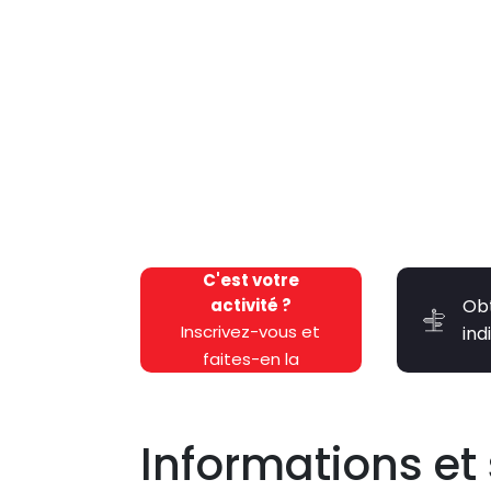
C'est votre
activité ?
Ob
Inscrivez-vous et
ind
faites-en la
promotion
gratuitement !
Informations et 