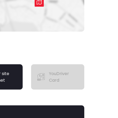
r site
YouDriver
net
Card