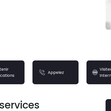
tenir
Visite
Appelez
ications
Inter
services