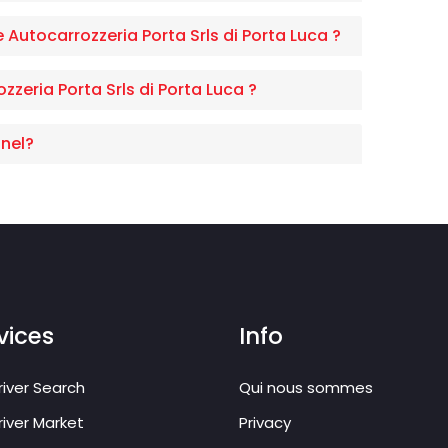
 Autocarrozzeria Porta Srls di Porta Luca ?
zeria Porta Srls di Porta Luca ?
nel?
vices
Info
iver Search
Qui nous sommes
iver Market
Privacy