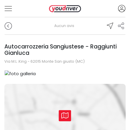
Aucun avis
Autocarrozzeria Sangiustese - Raggiunti
Gianluca
Via M.L .King - 62015 Monte San giusto (MC)