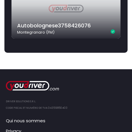
Autobolognese3758426076
Montegranaro (FM)
DRIVER SOLUTIONS S.R.L.
CODE FISCAL ET NUMÉRO DE TVA 04359850403
Qui nous sommes
Privacy