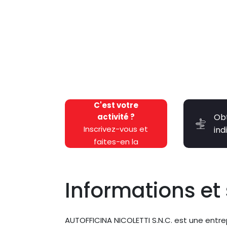
C'est votre
activité ?
Ob
Inscrivez-vous et
ind
faites-en la
promotion
gratuitement !
Informations et 
AUTOFFICINA NICOLETTI S.N.C. est une entr