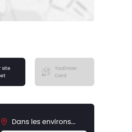
r site
YouDriver
net
Card
Dans les environs...