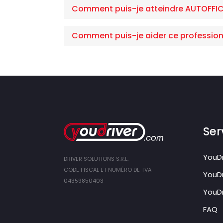
Comment puis-je atteindre AUTOFFICI
Comment puis-je aider ce profession
Ser
YouDr
DRIVER SOLUTIONS S.R.L.
CODE FISCAL ET NUMÉRO DE TVA
YouDr
04359850403
YouDr
FAQ