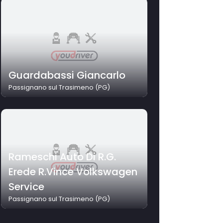
Guardabassi Giancarlo
Passignano sul Trasimeno (PG)
Rameschi Auto Di R.G.
Erede R.Vince Volkswagen
Service
Passignano sul Trasimeno (PG)