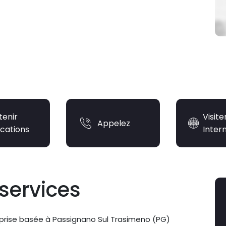
tenir
Visite
Appelez
ications
Inter
services
eprise basée à Passignano Sul Trasimeno (PG)