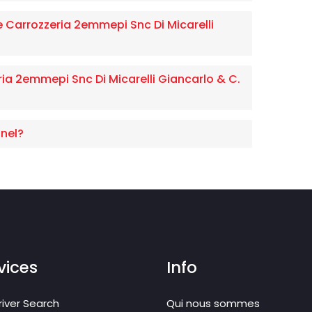
e Carrozzeria 2emmepi Snc Di Micarelli
a 2emmepi Snc Di Micarelli Giancarlo & C.
nel?
vices
Info
iver Search
Qui nous sommes