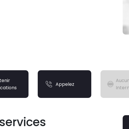
tenir
Aucun
Appelez
ications
Inter
services