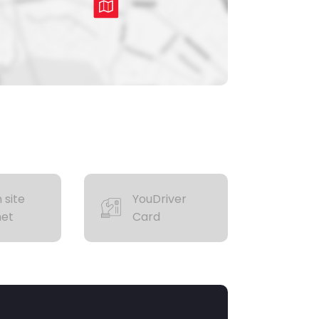
 site
YouDriver
net
Card