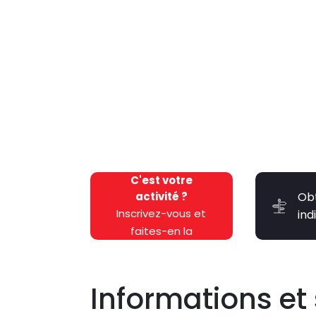
C'est votre
activité ?
Ob
Inscrivez-vous et
ind
faites-en la
promotion
gratuitement !
Informations et 