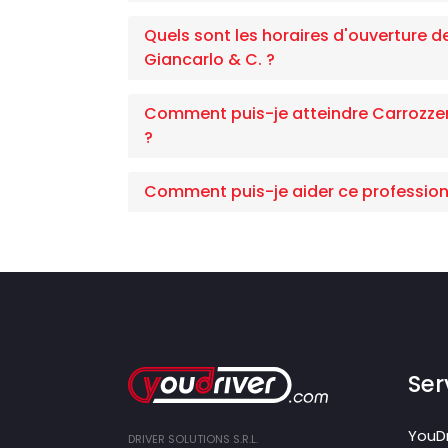
Quels sont les horaires d'ouverture d
Giancarlo & C. ?
Comment puis-je atteindre Carrozzeri
?
Comment puis-je aider ce profession
Ser
YouDr
DRIVER SOLUTIONS S.R.L.