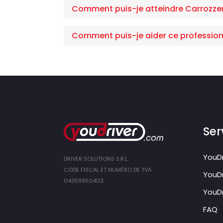
Comment puis-je atteindre Carrozzer
Comment puis-je aider ce profession
Ser
YouDr
DRIVER SOLUTIONS S.R.L.
CODE FISCAL ET NUMÉRO DE TVA
YouDr
04359850403
YouDr
FAQ