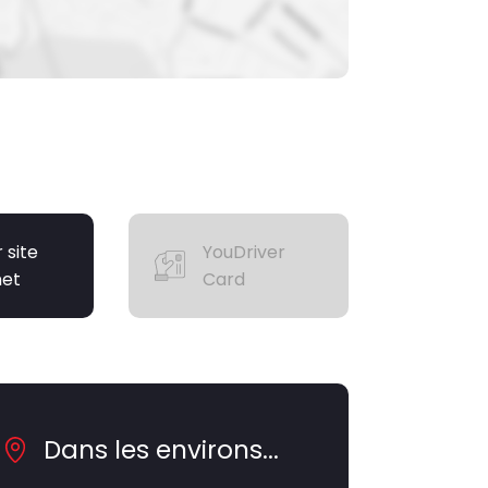
r site
YouDriver
net
Card
Dans les environs...