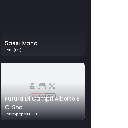
Sassi Ivano
Forlì (FC)
Futura Di Campri Alberto E
C. Snc
Forlimpopoli (FC)