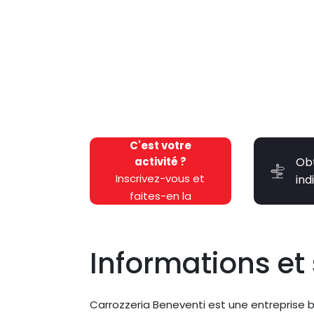
C'est votre
activité ?
Ob
Inscrivez-vous et
ind
faites-en la
promotion
gratuitement !
Informations et 
Carrozzeria Beneventi est une entreprise b