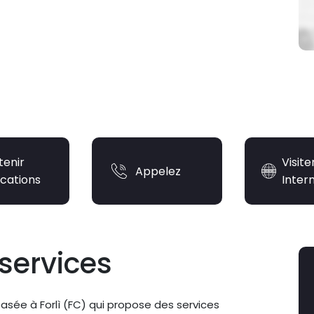
tenir
Visite
Appelez
ications
Inter
services
asée à Forlì (FC) qui propose des services