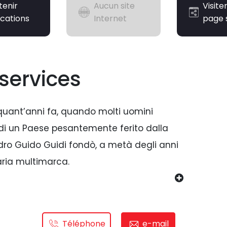
tenir
Aucun site
Visiter
ications
Internet
page 
services
nquant’anni fa, quando molti uomini
 di un Paese pesantemente ferito dalla
uadro Guido Guidi fondò, a metà degli anni
ria multimarca.
un mercato incerto ma in evoluzione. Le
tilitarie, che annunciavano il boom
Téléphone
e-mail