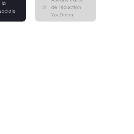
 la
de réduction
sociale
YouDriver