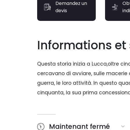
Demandez un
Ob
devis
ind
Informations et 
Questa storia inizia a Lucca,oltre ci
cercavano di avviare, sulle macerie
guerra, le loro attività. In questo q
cinquanta, la sua prima concessiona
Era, quello dell’auto nuova e usata, 
case nazionali proponevano le loro u
Maintenant fermé