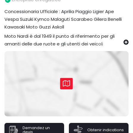
Concessionaria Ufficiale : Aprilia Piaggio Ligier Ape
Vespa Suzuki Kymco Malaguti Scarabeo Gilera Benelli
Kawasaki Moto Guzzi Askoll
Moto Nardi è dal 1949 il punto di riferimento per gli
amanti delle due ruote e gli utenti dei veicoli
commerciali per le province di Macerata e Ascoli Piceno.
Con i suoi 1.500 metri quadrati, la Concessionaria è in
grado di offrire una gamma completa di prodotti e
servizi alla propria clientela.
Nell'ampio show-room trova spazio l'esposizione dei
veicoli di tutti i marchi di cui siamo concessionari: dagli
scooter 50 e targati, alle moto di piccola e grossa
cilindrata, agli ape e veicoli commerciali, alle mini auto.
Inoltre è presente un'area dedicata ai veicoli usati -
ricondizionati e garantiti.
Demandez un
Obtenir indications
devis