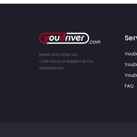
Ser
YouDr
DRIVER SOLUTIONS S.R.L.
CODE FISCAL ET NUMÉRO DE TVA
YouDr
04359850403
YouDr
FAQ