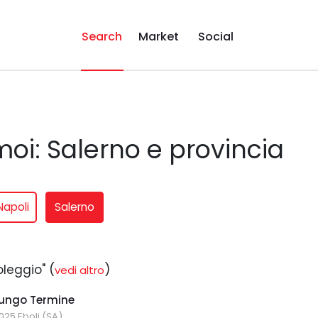
Search
Market
Social
oi: Salerno e provincia
Napoli
Salerno
oleggio" (
)
vedi altro
Lungo Termine
4025 Eboli (SA)