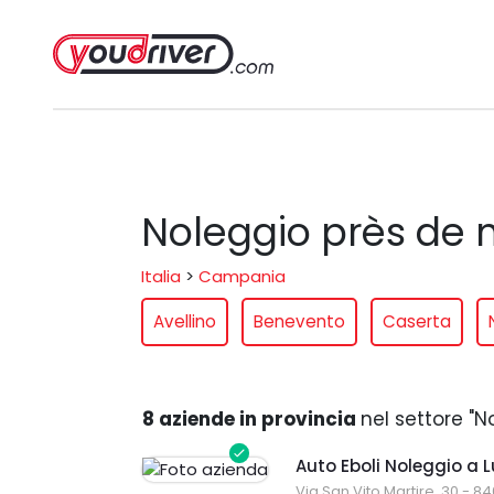
Noleggio près de m
Italia
>
Campania
Avellino
Benevento
Caserta
8 aziende in provincia
nel settore "N
Auto Eboli Noleggio a 
Via San Vito Martire, 30 - 8