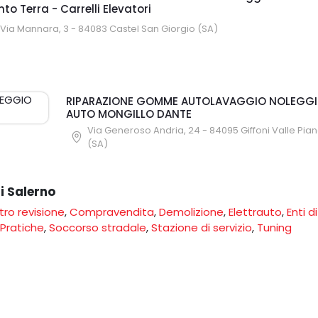
o Terra - Carrelli Elevatori
 Via Mannara, 3 - 84083 Castel San Giorgio (SA)
RIPARAZIONE GOMME AUTOLAVAGGIO NOLEGG
AUTO MONGILLO DANTE
Via Generoso Andria, 24 - 84095 Giffoni Valle Pia
(SA)
di Salerno
ro revisione
,
Compravendita
,
Demolizione
,
Elettrauto
,
Enti di
Pratiche
,
Soccorso stradale
,
Stazione di servizio
,
Tuning