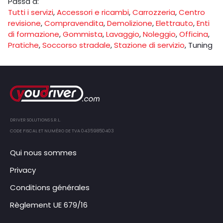
Passa a:
Tutti i servizi
,
Accessori e ricambi
,
Carrozzeria
,
Centro
revisione
,
Compravendita
,
Demolizione
,
Elettrauto
,
Enti
di formazione
,
Gommista
,
Lavaggio
,
Noleggio
,
Officina
,
Pratiche
,
Soccorso stradale
,
Stazione di servizio
,
Tuning
DRIVER SOLUTIONS S.R.L.
CODE FISCAL ET NUMÉRO DE TVA 04359850403
Qui nous sommes
Privacy
Conditions générales
Règlement UE 679/16