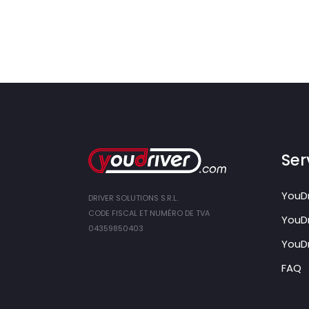
Ser
YouDr
DRIVER SOLUTIONS S.R.L.
CODE FISCAL ET NUMÉRO DE TVA
YouDr
04359850403
YouDr
FAQ