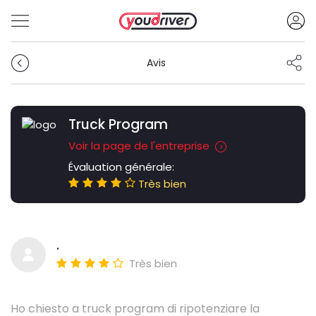
Avis
Truck Program
Voir la page de l'entreprise
Évaluation générale:
Très bien
.
Très bien
Ho chiesto a truck program di ripotenziare la