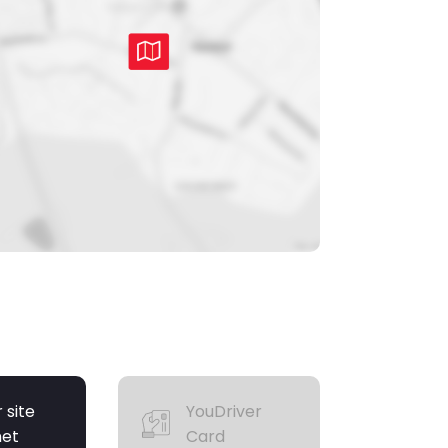
r site
YouDriver
net
Card