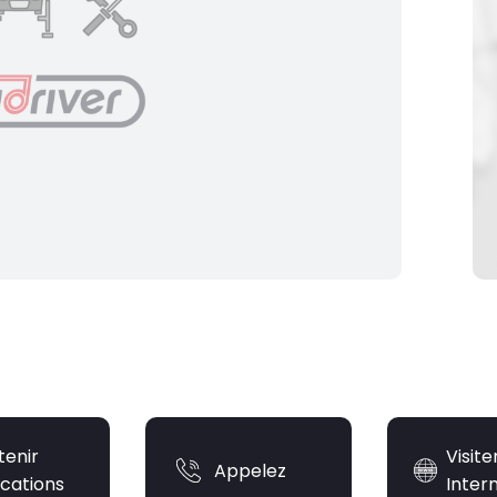
tenir
Visite
Appelez
ications
Inter