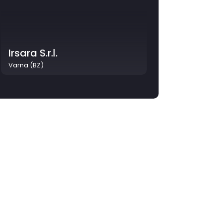
Irsara S.r.l.
Varna (BZ)