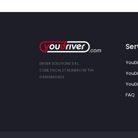
Ser
YouDr
DRIVER SOLUTIONS S.R.L.
CODE FISCAL ET NUMÉRO DE TVA
YouDr
04359850403
YouDr
FAQ