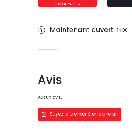
faites-en la
promotion
gratuitement !
Maintenant ouvert
14:00 -
Avis
Aucun avis.
Soyez le premier à en écrire un