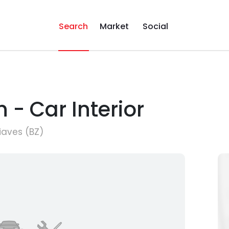
Search
Market
Social
- Car Interior
iaves (BZ)