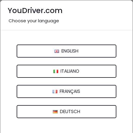
YouDriver.com
Choose your language
Nessuna recensione
Albarello Lucio
ENGLISH
Via Scarpariole, 6 - 37049 Villa Bartolomea (VR)
ITALIANO
FRANÇAIS
DEUTSCH