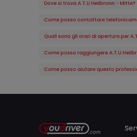
Dove si trova A.T.U Heilbronn - Mitte?
Come posso contattare telefonicamen
Quali sono gli orari di apertura per A.
Come posso raggiungere A.T.U Heilbr
Come posso aiutare questo professi
Serv