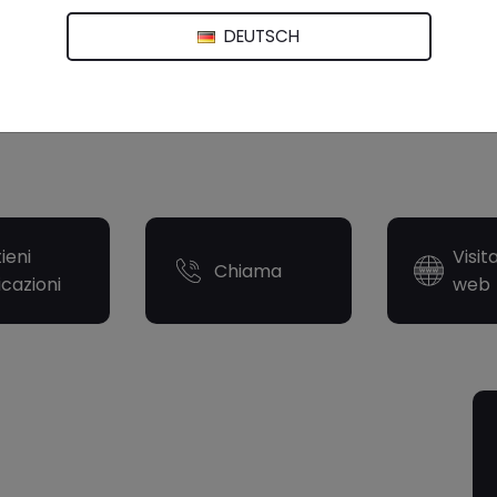
DEUTSCH
ieni
Visit
Chiama
icazioni
web