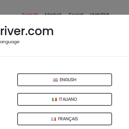
Search
Market
Social
Viabilità
river.com
language
- Mitte
(Süd) - Germania
ENGLISH
ITALIANO
FRANÇAIS