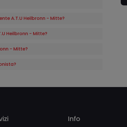
te A.T.U Heilbronn - Mitte?
T.U Heilbronn - Mitte?
onn - Mitte?
onista?
izi
Info