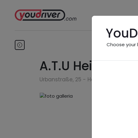
YouD
Choose your 
A.T.U Heilbronn 
Urbanstraße, 25 - Heilbronn, 74072 