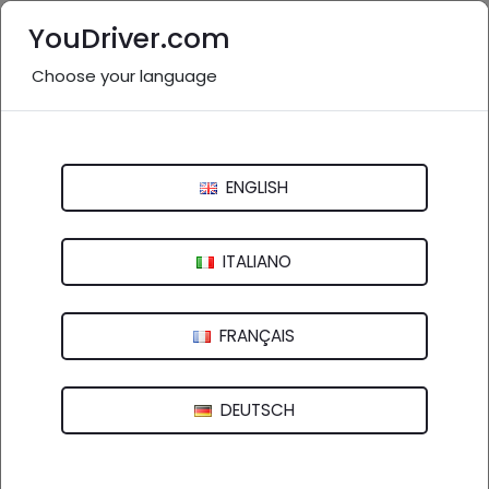
YouDriver.com
Choose your language
Nessuna recensione
Auto Dal Bosco
ENGLISH
Via dei Laghi, 32 - 36077 Altavilla vicentina (VI)
ITALIANO
FRANÇAIS
DEUTSCH
Azienda registrata