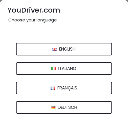
YouDriver.com
Choose your language
Nessuna recensione
Autocarrozzeria Rca
ENGLISH
Via Salaria per l'Aquila - 02015 Cittaducale (RI)
ITALIANO
FRANÇAIS
DEUTSCH