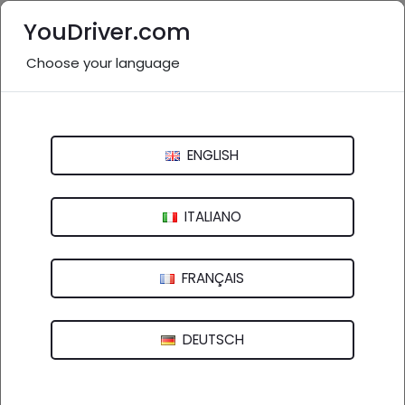
YouDriver.com
Choose your language
Nessuna recensione
Autocarrozzeria Salvatelli Sandro
ENGLISH
Vocabolo Torresquadrata, 166 - 06059 Todi (PG)
ITALIANO
FRANÇAIS
DEUTSCH