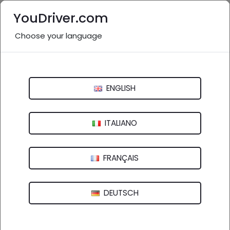
YouDriver.com
Choose your language
Nessuna recensione
Autofficina Costa Aldo
ENGLISH
Via della Cooperazione, 9 - 48011 Alfonsine (RA)
ITALIANO
FRANÇAIS
DEUTSCH