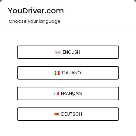
YouDriver.com
Choose your language
Nessuna recensione
Autofficina Gommista Carlo Mulas
ENGLISH
Via San Bachisio, 7 - 08040 Loceri (NU)
ITALIANO
FRANÇAIS
DEUTSCH