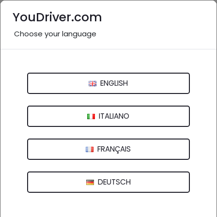
YouDriver.com
Choose your language
Nessuna recensione
Autofficina Leurini Snc
ENGLISH
Via A. e G.Ganapini, 6 - 42035 Castelnovo Ne' Monti (RE)
ITALIANO
FRANÇAIS
DEUTSCH